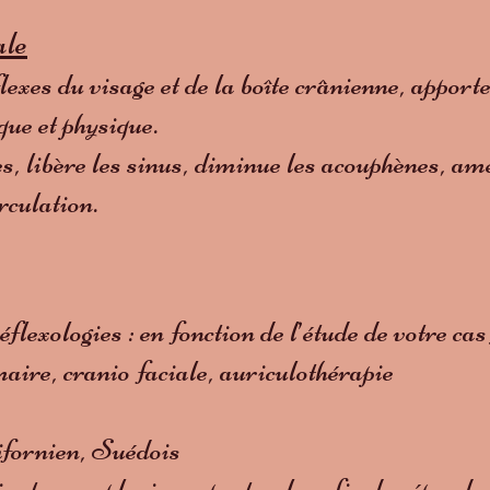
ale
exes du visage et de la boîte crânienne, apporte
que et physique.
, libère les sinus, diminue les acouphènes, amé
rculation.
flexologies : en fonction de l’étude de votre ca
maire, cranio faciale, auriculothérapie
ifornien, Suédois
nt un ou plusieurs protocoles afin de répondre 