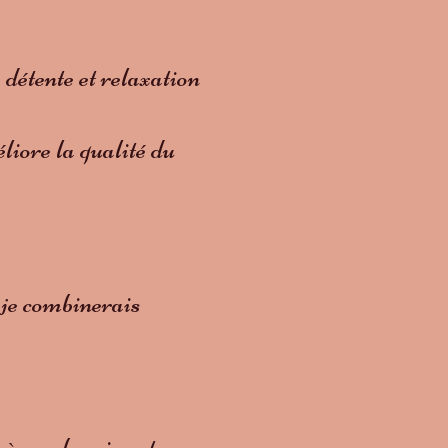
 détente et relaxation
liore la qualité du
s je combinerais
à vos besoins et vos